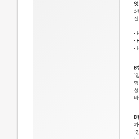
엇
B
진
•
•
•
B
“
형
성
바
B
가
“