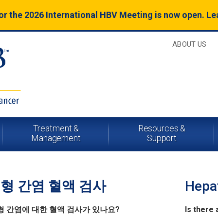
for the 2026 International HBV Meeting is now open. L
ABOUT US
Treatment &
Resources &
Management
Support
B형 간염 혈액 검사
Hepat
형 간염에 대한 혈액 검사가 있나요?
Is there 