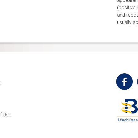
appearanc
(positive 
and recove
usually a
t
s
f Use