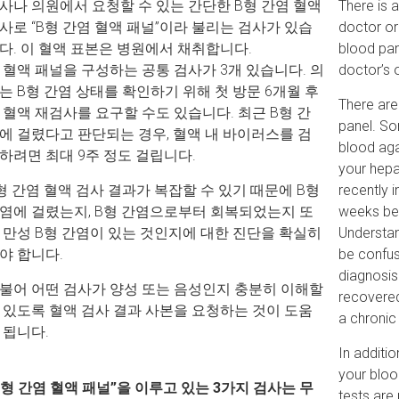
사나 의원에서 요청할 수 있는 간단한 B형 간염 혈액
There is a
사로 “B형 간염 혈액 패널”이라 불리는 검사가 있습
doctor or 
다. 이 혈액 표본은 병원에서 채취합니다.
blood pan
 혈액 패널을 구성하는 공통 검사가 3개 있습니다. 의
doctor’s o
는 B형 간염 상태를 확인하기 위해 첫 방문 6개월 후
There are
 혈액 재검사를 요구할 수도 있습니다. 최근 B형 간
panel. S
에 걸렸다고 판단되는 경우, 혈액 내 바이러스를 검
blood agai
하려면 최대 9주 정도 걸립니다.
your hepat
형 간염 혈액 검사 결과가 복잡할 수 있기 때문에 B형
recently i
염에 걸렸는지, B형 간염으로부터 회복되었는지 또
weeks bef
 만성 B형 간염이 있는 것인지에 대한 진단을 확실히
Understan
야 합니다.
be confus
diagnosis
불어 어떤 검사가 양성 또는 음성인지 충분히 이해할
recovered
 있도록 혈액 검사 결과 사본을 요청하는 것이 도움
a chronic 
 됩니다.
In additio
your bloo
B형 간염 혈액 패널”을 이루고 있는 3가지 검사는 무
tests are 