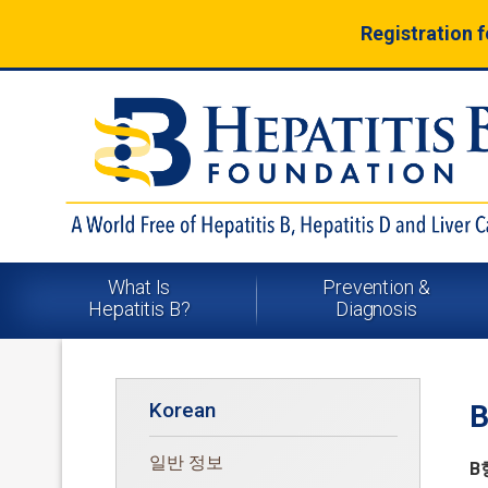
Registration 
What Is
Prevention &
Hepatitis B?
Diagnosis
Korean
일반 정보
B