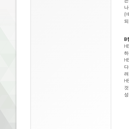
는
나
(
되
B
H
하
H
다
려
H
것
성