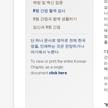
의
예방 및 백신 접종
검
B형 간염 혈액 검사
니
B형 간염과 함께 생활하기
이
사
임신과 B형 간염
에
염
단 하나 문서로 영어로 전체 한국
출
장을, 인쇄하는 것은 전망하거나
B
여기에서 누른다.
간
To view or print the entire Korean
는
Chapter, as a single
해
document
click here
.
더
수
이
“