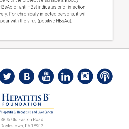
e with the protective surface antibody
HBsAb or anti-HBs) indicates prior infection
ry. For chronically infected persons, it will
ppear with the virus (positive HBsAg).
3805 Old Easton Road
Doylestown, PA 18902