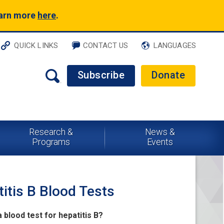
earn more
here
.
QUICK LINKS
CONTACT US
LANGUAGES
Subscribe
Donate
Research &
News &
Programs
Events
itis B Blood Tests
a blood test for hepatitis B?