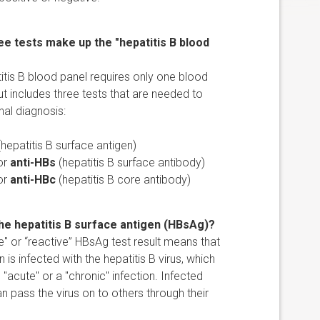
ee tests make up the "hepatitis B blood
itis B blood panel requires only one blood
t includes three tests that are needed to
nal diagnosis:
hepatitis B surface antigen)
or
anti-HBs
(hepatitis B surface antibody)
or
anti-HBc
(hepatitis B core antibody)
the hepatitis B surface antigen (HBsAg)?
ve" or “reactive” HBsAg test result means that
 is infected with the hepatitis B virus, which
"acute" or a "chronic" infection. Infected
n pass the virus on to others through their