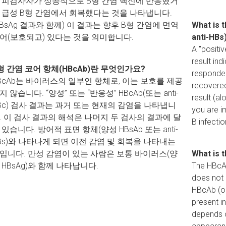
 피검사자가 성공적으로 B형 간염 백신에 반응했거
 급성 B형 간염에서 회복했다는 것을 나타냅니다.
HBsAg 결과와 함께) 이 결과는 향후 B형 간염에 면역
What is 
어(보호되고) 있다는 것을 의미합니다.
anti-HBs
A "positiv
result ind
형 간염 코어 항체(HBcAb)란 무엇인가요?
responded
BcAb는 바이러스의 일부인 항체로, 이는 보호를 제공
recovered
지 않습니다. “양성” 또는 “반응성” HBcAb(또는 anti-
result (a
Bc) 검사 결과는 과거 또는 현재의 감염을 나타냅니
you are i
. 이 검사 결과의 해석은 나머지 두 검사의 결과에 달
B infectio
 있습니다. 방어적 표면 항체(양성 HBsAb 또는 anti-
Bs)와 나타나게 되면 이전 감염 및 회복을 나타내는
입니다. 만성 감염이 있는 사람은 보통 바이러스(양
What is 
 HBsAg)와 함께 나타납니다.
The HBcAb 
does not 
HBcAb (or
present in
depends o