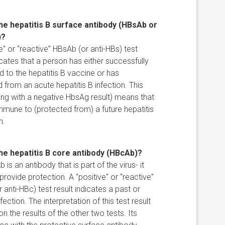
the hepatitis B surface antibody (HBsAb or
)?
e" or “reactive” HBsAb (or anti-HBs) test
icates that a person has either successfully
 to the hepatitis B vaccine or has
 from an acute hepatitis B infection. This
long with a negative HbsAg result) means that
mmune to (protected from) a future hepatitis
n.
the hepatitis B core antibody (HBcAb)?
is an antibody that is part of the virus- it
provide protection. A "positive" or "reactive"
 anti-HBc) test result indicates a past or
fection. The interpretation of this test result
n the results of the other two tests. Its