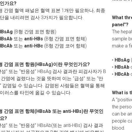
인가요?
형 간염 혈액 패널은 혈액 표본 1개만 필요하나, 최종
단을 내리려면 검사 3가지가 필요합니다.
What thr
panel"?
HBsAg
(B형 간염 표면 항원)
The hepat
HBsAb
또는
anti-HBs
(B형 간염 표면 항체)
sample bu
HBcAb
또는
anti-HBc
(B형 간염 코어 항체)
make a fi
•
HBsAg
(
형 간염 표면 항원(HBsAg)이란 무엇인가요?
•
HBsAb
양성” 또는 “반응성” HBsAg 검사 결과란 피검사자가 B
•
HBcAb
 간염에 걸렸다는 것을 뜻하며 이는 “급성” 또는 “만
” 감염일 수 있습니다. 감염된 사람들은 혈액을 통해
이러스를 타인에 옮길 수 있습니다.
What is 
A "positi
the person
형 간염 표면 항체(HBsAb 또는 anti-HBs)란 무엇인
can be an 
요?
people ca
양성” 또는 “반응성” HBsAb(또는 anti-HBs) 검사 결과
blood.