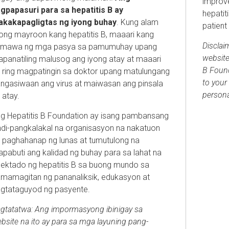
improve
gpapasuri para sa hepatitis B ay
hepatit
kakapagligtas ng iyong buhay
. Kung alam
patient
ng mayroon kang hepatitis B, maaari kang
Disclai
mawa ng mga pasya sa pamumuhay upang
website
panatiling malusog ang iyong atay at maaari
B Found
 ring magpatingin sa doktor upang matulungang
to your 
ngasiwaan ang virus at maiwasan ang pinsala
persona
 atay.
g Hepatitis B Foundation ay isang pambansang
ndi-pangkalakal na organisasyon na nakatuon
 paghahanap ng lunas at tumutulong na
pabuti ang kalidad ng buhay para sa lahat na
ektado ng hepatitis B sa buong mundo sa
mamagitan ng pananaliksik, edukasyon at
gtataguyod ng pasyente.
gtatatwa: Ang impormasyong ibinigay sa
bsite na ito ay para sa mga layuning pang-