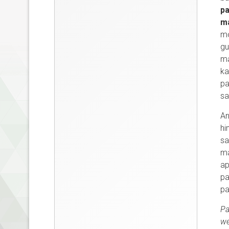
pa
ma
mo
gu
ma
ka
pa
sa
An
hi
sa
ma
ap
pa
pa
Pa
we