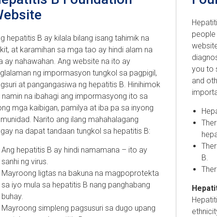
ebsite
Hepatit
people 
g hepatitis B ay kilala bilang isang tahimik na
website
kit, at karamihan sa mga tao ay hindi alam na
diagno
la ay nahawahan. Ang website na ito ay
you to 
glalaman ng impormasyon tungkol sa pagpigil,
and ot
gsuri at pangangasiwa ng hepatitis B. Hinihimok
importa
 namin na ibahagi ang impormasyong ito sa
ong mga kaibigan, pamilya at iba pa sa inyong
Hepa
munidad. Narito ang ilang mahahalagang
Ther
gay na dapat tandaan tungkol sa hepatitis B:
hepa
Ther
Ang hepatitis B ay hindi namamana – ito ay
B.
sanhi ng virus.
Ther
Mayroong ligtas na bakuna na magpoprotekta
sa iyo mula sa hepatitis B nang panghabang
Hepatit
buhay.
Hepatit
Mayroong simpleng pagsusuri sa dugo upang
ethnici