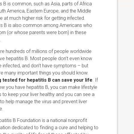
is B is common, such as Asia, parts of Africa
th America, Eastern Europe, and the Middle
re at much higher risk for getting infected.
tis B is also common among Americans who
rn (or whose parents were born) in these
.
re hundreds of millions of people worldwide
e hepatitis B. Most people don’t even know
e infected, and don’t have symptoms – but
re many important things you should know.
 tested for hepatitis B can save your life
. If
w you have hepatitis B, you can make lifestyle
 to keep your liver healthy and you can see a
to help manage the virus and prevent liver
e.
atitis B Foundation is a national nonprofit
ation dedicated to finding a cure and helping to