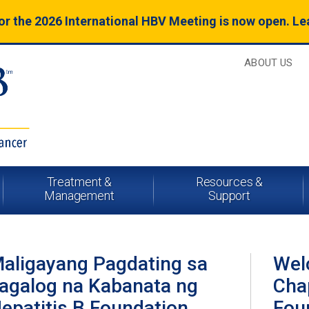
for the 2026 International HBV Meeting is now open. L
ABOUT US
Treatment &
Resources &
Management
Support
aligayang Pagdating sa
Wel
agalog na Kabanata ng
Chap
epatitis B Foundation
Fou