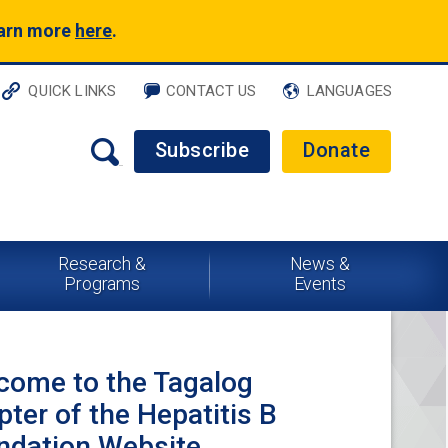
earn more
here
.
QUICK LINKS
CONTACT US
LANGUAGES
Subscribe
Donate
Research &
News &
Programs
Events
come to the Tagalog
ter of the Hepatitis B
ndation Website