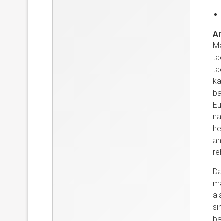
An
Ma
ta
ta
ka
ba
Eu
na
he
an
re
Da
ma
al
si
ba