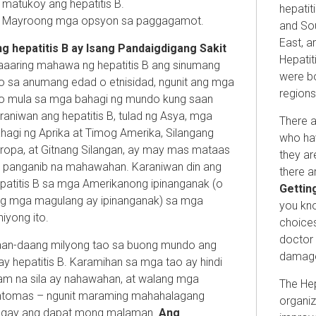
matukoy ang hepatitis B.
hepatit
Mayroong mga opsyon sa paggagamot.
and Sou
East, a
g hepatitis B ay Isang Pandaigdigang Sakit
Hepati
aaring mahawa ng hepatitis B ang sinumang
were bo
o sa anumang edad o etnisidad, ngunit ang mga
regions
o mula sa mga bahagi ng mundo kung saan
raniwan ang hepatitis B, tulad ng Asya, mga
There a
hagi ng Aprika at Timog Amerika, Silangang
who hav
ropa, at Gitnang Silangan, ay may mas mataas
they ar
 panganib na mahawahan. Karaniwan din ang
there a
patitis B sa mga Amerikanong ipinanganak (o
Getting
g mga magulang ay ipinanganak) sa mga
you kno
hiyong ito.
choices
doctor 
an-daang milyong tao sa buong mundo ang
damag
y hepatitis B. Karamihan sa mga tao ay hindi
am na sila ay nahawahan, at walang mga
The Hep
ntomas – ngunit maraming mahahalagang
organiz
gay ang dapat mong malaman.
Ang