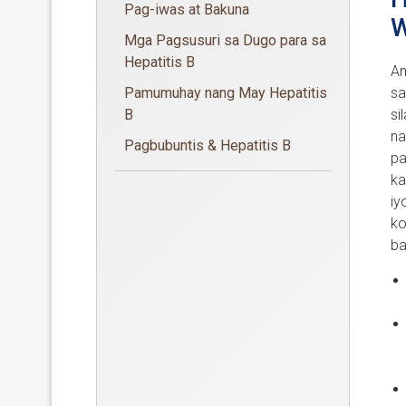
Pag-iwas at Bakuna
W
Mga Pagsusuri sa Dugo para sa
Hepatitis B
An
Pamumuhay nang May Hepatitis
sa
B
si
na
Pagbubuntis & Hepatitis B
pa
ka
iy
ko
ba