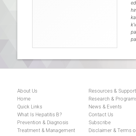
ed
hi
ka
k’
pa
pa
About Us
Resources & Suppor
Home
Research & Program
Quick Links
News & Events
What Is Hepatitis B?
Contact Us
Prevention & Diagnosis
Subscribe
Treatment & Management
Disclaimer & Terms o