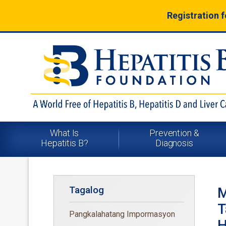
Registration 
What Is
Prevention &
Hepatitis B?
Diagnosis
Tagalog
M
T
Pangkalahatang Impormasyon
H