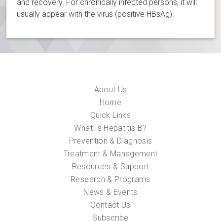
and recovery. For chronically infected persons, it will
usually appear with the virus (positive HBsAg).
About Us
Home
Quick Links
What Is Hepatitis B?
Prevention & Diagnosis
Treatment & Management
Resources & Support
Research & Programs
News & Events
Contact Us
Subscribe