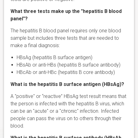
What three tests make up the "hepatitis B blood
panel"?
The hepatitis B blood panel requires only one blood
sample but includes three tests that are needed to
make a final diagnosis:
HBsAg (hepatitis B surface antigen)
HBsAb or anti-HBs (hepatitis B surface antibody)
HBcAb or anti-HBc (hepatitis B core antibody)
What is the hepatitis B surface antigen (HBsAg)?
A "positive" or “reactive” HBsAg test result means that
the person is infected with the hepatitis B virus, which
can be an "acute" or a "chronic" infection. Infected
people can pass the virus on to others through their
blood.
What is the hepatitis B surface antibody (HBsAb