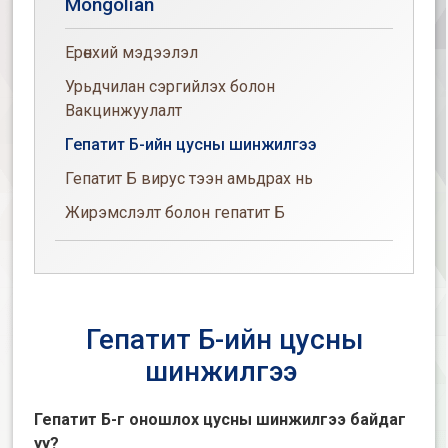
Mongolian
Ерөнхий мэдээлэл
Урьдчилан сэргийлэх болон
Вакцинжуулалт
Гепатит Б-ийн цусны шинжилгээ
Гепатит Б вирус тээн амьдрах нь
Жирэмслэлт болон гепатит Б
Гепатит Б-ийн цусны
шинжилгээ
Гепатит Б-г оношлох цусны шинжилгээ байдаг
уу?