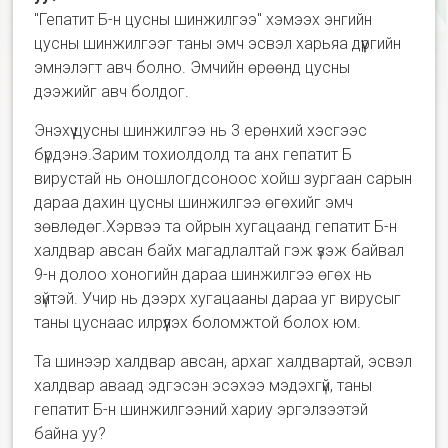
"Гепатит Б-н цусны шинжилгээ" хэмээх энгийн
цусны шинжилгээг таны эмч эсвэл харьяа дүүргийн
эмнэлэгт авч болно. Эмчийн өрөөнд цусны
дээжийг авч болдог.
Энэхүү цусны шинжилгээ нь 3 ерөнхий хэсгээс
бүрдэнэ.Зарим тохиолдолд та анх гепатит Б
вирустай нь оношлогдсоноос хойш зургаан сарын
дараа дахин цусны шинжилгээ өгөхийг эмч
зөвлөдөг.Хэрвээ та ойрын хугацаанд гепатит Б-н
халдвар авсан байх магадлалтай гэж үзэж байвал
9-н долоо хоногийн дараа шинжилгээ өгөх нь
зүйтэй. Учир нь дээрх хугацааны дараа уг вирусыг
таны цуснаас илрүүлэх боломжтой болох юм.
Та шинээр халдвар авсан, архаг халдвартай, эсвэл
халдвар аваад эдгэсэн эсэхээ мэдэхгүй, таны
гепатит Б-н шинжилгээний хариу эргэлзээтэй
байна уу?