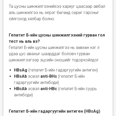
Та цусны шинжилгээнийхээ хариуг цаасаар авбал
аль шинжилгээ нь эерэг бөгөөд сөрөг гарсныг
ойлгоход хялбар болно.
Гепатит Б-ийн цусны шинжилгээний гурван гол
тест нь аль вэ?
Гепатит Б-ийн цусны шинжилгээ нь зөвхөн нэг л
удаа цус авахыг шаарддаг боловч гурван
шинжилгээгээр эцсийн оношийг тодорхойлдог.
HBsAg
(гепатит Б-ийн гадаргуугийн антиген)
HBsAb
эсвэл
anti-BHs
(гепатит Б-ийн
гадаргуугийн антибоди)
HBcAb
эсвэл
anti-HBc
(гепатит Б-ийн суурь
антибоди)
Гепатит Б-ийн гадаргуугийн антиген (HBsAg)