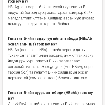
гэж юу вэ?
HBsAg тест эерэг байвал тухайн хүн гепатит Б
вирустай бөгөөд хурц эсвэл архаг халдвар байх
магадлалтайг илтгэнэ. Халдвар авсан хүмүүс цусаар
дамжуулан вирусыг тарааж байдаг.
Гепатит Б-ийн гадаргуугийн антибоди (HBsAb
эсвэл anti-HBs) гэж юу вэ?
HBsAb (эсвэл anti-HBs) тестийн эерэг үр дүн нь
тухайн хүн гепатит Б-ийн вакцинд амжилттай хариу
үйлдэл үзүүлж хурц гепатит Б-ийн халдвараас
эдгэснийг илтгэнэ. Энэхүү үр дүн нь (мөн HBsAg сөрөг
гарсан бол) та гепатит Б-ийн халдварын эсрэг
дархлаатай (хамгаалагдсан) болсныг илтгэнэ.
Гепатит Б-ийн суурь антибоди (HBcAb) гэж юу
вэ?
Энэхүү HBcAb антибоди нь гепатит Б-ийн эсрэг ямар