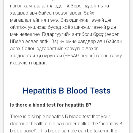
нэгэн хамгаалалт үүсгэдэггүй.Эерэг үзүүлэлт нь та
халдвар авч байсан эсвэл авсан байх
магадлалтайг илтгэнэ. Энэхүү шинжилгээний дүнг
ойлгож уншихад бусад хоёр шинжилгээний үр дүн
мөн нөлөөлнө. Гадаргуугийн антибоди бүрхүүл (эерэг
HBsAb эсвэл anti-HBs) нь өмнө халдвар авч байсан
эсэх болон эдгэрэлтийг харуулна.Архаг
халдвартай хүн вирустай (HBsAG эерэг) гэсэн хариу
ихэвчлэн гардаг.
Hepatitis B Blood Tests
Is there a blood test for hepatitis B?
There is a simple hepatitis B blood test that your
doctor or health clinic can order called the “hepatitis B
blood panel”. This blood sample can be taken in the