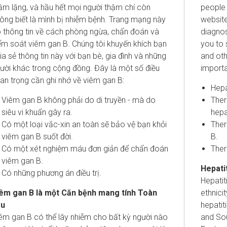
ầm lặng, và hầu hết mọi người thậm chí còn
people 
ông biết là mình bị nhiễm bệnh. Trang mạng này
website
 thông tin về cách phòng ngừa, chẩn đoán và
diagno
ểm soát viêm gan B. Chúng tôi khuyến khích bạn
you to 
ia sẻ thông tin này với bạn bè, gia đình và những
and ot
ười khác trong cộng đồng. Đây là một số điều
importa
an trọng cần ghi nhớ về viêm gan B:
Hepa
Viêm gan B không phải do di truyền - mà do
Ther
siêu vi khuẩn gây ra.
hepa
Có một loại vắc-xin an toàn sẽ bảo vệ bạn khỏi
Ther
viêm gan B suốt đời.
B.
Có một xét nghiệm máu đơn giản để chẩn đoán
Ther
viêm gan B.
Hepatit
Có những phương án điều trị.
Hepatit
êm gan B là một Căn bệnh mang tính Toàn
ethnici
ầu
hepatit
êm gan B có thể lây nhiễm cho bất kỳ người nào
and Sou