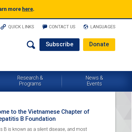
earn more
here
.
QUICK LINKS
CONTACT US
LANGUAGES
Subscribe
Donate
Research &
News &
Programs
Events
me to the Vietnamese Chapter of
epatitis B Foundation
is B is known as a silent disease, and most