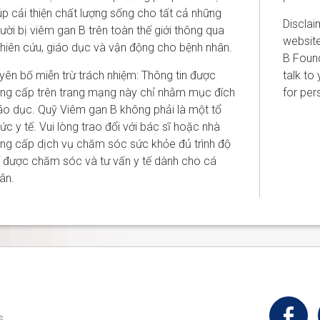
úp cải thiện chất lượng sống cho tất cả những
Disclai
ười bị viêm gan B trên toàn thế giới thông qua
website
hiên cứu, giáo dục và vận động cho bệnh nhân.
B Found
yên bố miễn trừ trách nhiệm: Thông tin được
talk to
ng cấp trên trang mạng này chỉ nhằm mục đích
for per
áo dục. Quỹ Viêm gan B không phải là một tổ
ức y tế. Vui lòng trao đổi với bác sĩ hoặc nhà
ng cấp dịch vụ chăm sóc sức khỏe đủ trình độ
 được chăm sóc và tư vấn y tế dành cho cá
ân.
t
s