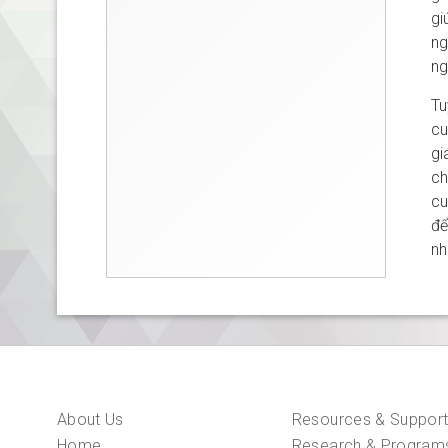
gi
ng
ng
Tu
cu
gi
ch
cu
để
nh
About Us
Resources & Suppor
Home
Research & Program