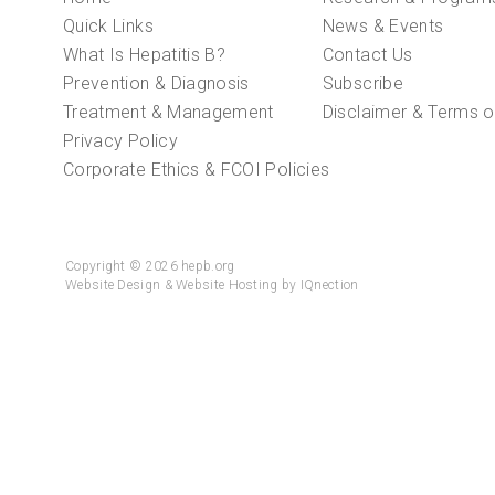
Quick Links
News & Events
What Is Hepatitis B?
Contact Us
Prevention & Diagnosis
Subscribe
Treatment & Management
Disclaimer & Terms o
Privacy Policy
Corporate Ethics & FCOI Policies
Copyright © 2026 hepb.org
Website Design & Website Hosting by IQnection