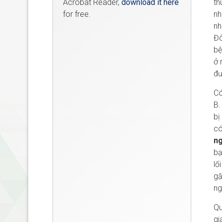
Acrobat Reader,
download it here
th
for free.
nh
nh
Đô
bệ
ở 
đư
Có
B.
bị
có
ng
bạ
lố
gặ
ng
Qu
gi