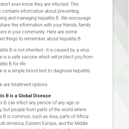
don’t even know they are infected. This
 contains information about preventing,
sing and managing hepatitis B. We encourage
share this information with your friends, family
hers in your community. Here are some
nt things to remember about hepatitis B:
titis B is not inherited - it is caused by a virus.
e is a safe vaccine which will protect you from
titis B for life.
e is a simple blood test to diagnose hepatitis
e are treatment options.
is B is a Global Disease
is B can infect any person of any age or
ty, but people from parts of the world where
is B is common, such as Asia, parts of Africa
th America, Eastern Europe, and the Middle