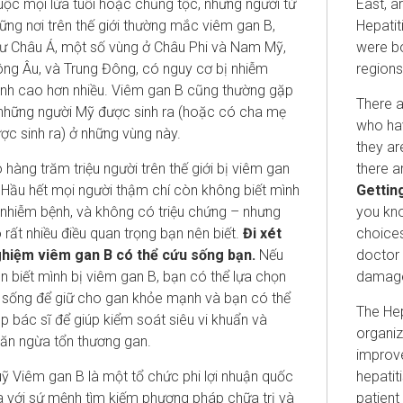
uộc mọi lứa tuổi hoặc chủng tộc, nhưng người từ
East, a
ững nơi trên thế giới thường mắc viêm gan B,
Hepati
ư Châu Á, một số vùng ở Châu Phi và Nam Mỹ,
were bo
ng Âu, và Trung Đông, có nguy cơ bị nhiễm
regions
nh cao hơn nhiều. Viêm gan B cũng thường gặp
There a
những người Mỹ được sinh ra (hoặc có cha mẹ
who hav
ợc sinh ra) ở những vùng này.
they ar
 hàng trăm triệu người trên thế giới bị viêm gan
there a
 Hầu hết mọi người thậm chí còn không biết mình
Getting
 nhiễm bệnh, và không có triệu chứng – nhưng
you kno
 rất nhiều điều quan trọng bạn nên biết.
Đi xét
choices
hiệm viêm gan B có thể cứu sống bạn.
Nếu
doctor 
n biết mình bị viêm gan B, bạn có thể lựa chọn
damag
i sống để giữ cho gan khỏe mạnh và bạn có thể
The Hep
p bác sĩ để giúp kiểm soát siêu vi khuẩn và
organiz
ăn ngừa tổn thương gan.
improve
ỹ Viêm gan B là một tổ chức phi lợi nhuận quốc
hepatit
a với sứ mệnh tìm kiếm phương pháp chữa trị và
patient