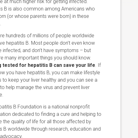
re at much higher risk for getting infected.
tis B is also common among Americans who
rn (or whose parents were born) in these
.
re hundreds of millions of people worldwide
e hepatitis B. Most people don’t even know
e infected, and don’t have symptoms – but
re many important things you should know.
 tested for hepatitis B can save your life
. If
w you have hepatitis B, you can make lifestyle
 to keep your liver healthy and you can see a
to help manage the virus and prevent liver
e.
atitis B Foundation is a national nonprofit
ation dedicated to finding a cure and helping to
 the quality of life for all those affected by
is B worldwide through research, education and
 advocacy.