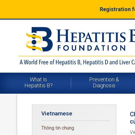
Registration 
What Is
Prevention &
Hepatitis B?
Diagnosis
Vietnamese
C
c
Thông tin chung
Vi