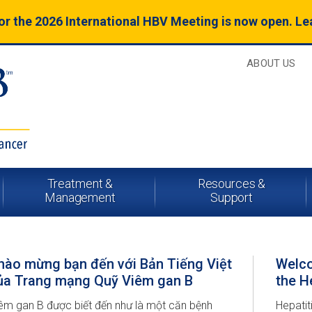
for the 2026 International HBV Meeting is now open. L
ABOUT US
Treatment &
Resources &
Management
Support
hào mừng bạn đến với Bản Tiếng Việt
Welco
ủa Trang mạng Quỹ Viêm gan B
the H
êm gan B được biết đến như là một căn bệnh
Hepatit