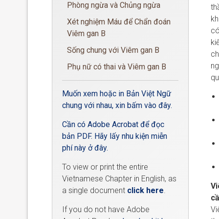
Phòng ngừa và Chủng ngừa
th
kh
Xét nghiệm Máu để Chẩn đoán
có
Viêm gan B
ki
Sống chung với Viêm gan B
ch
ng
Phụ nữ có thai và Viêm gan B
qu
Muốn xem hoặc in Bản Việt Ngữ
chung với nhau, xin bấm vào đây.
Cần có Adobe Acrobat để đọc
bản PDF. Hãy lấy nhu kiện miễn
phí này ở đây.
To view or print the entire
Vietnamese Chapter in English, as
Vi
a single document
click here
.
c
If you do not have Adobe
Vi