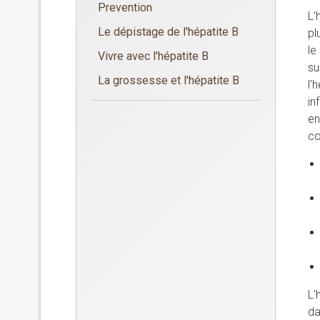
Prevention
L'
Le dépistage de l'hépatite B
pl
le
Vivre avec l'hépatite B
su
La grossesse et l'hépatite B
l'
in
en
co
L'
da