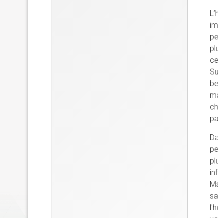
L’
im
pe
pl
ce
Su
be
ma
ch
pa
Da
pe
pl
in
Ma
sa
l'