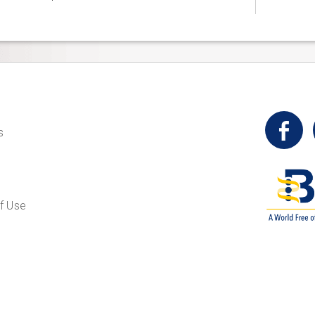
t
s
f Use