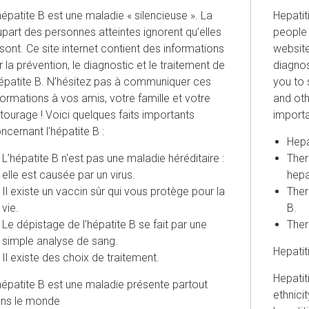
hépatite B est une maladie « silencieuse ». La
Hepatit
upart des personnes atteintes ignorent qu’elles
people 
 sont. Ce site internet contient des informations
website
r la prévention, le diagnostic et le traitement de
diagno
hépatite B. N’hésitez pas à communiquer ces
you to 
formations à vos amis, votre famille et votre
and ot
tourage ! Voici quelques faits importants
importa
ncernant l'hépatite B :
Hepat
L’hépatite B n'est pas une maladie héréditaire :
Ther
elle est causée par un virus.
hepat
Il existe un vaccin sûr qui vous protège pour la
Ther
vie.
B.
Le dépistage de l'hépatite B se fait par une
Ther
simple analyse de sang.
Hepatit
Il existe des choix de traitement.
Hepatit
hépatite B est une maladie présente partout
ethnici
ns le monde