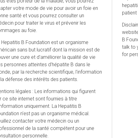
us êtes porteur de la maladie, vous pourrez
hepatit
apter votre mode de vie pour avoir un foie en
patient
nne santé et vous pourrez consulter un
decin pour traiter le virus et prévenir les
Disclai
mmages au foie.
website
B Found
 Hepatitis B Foundation est un organisme
talk to
éricain sans but lucratif dont la mission est de
for per
ouver une cure et d'améliorer la qualité de vie
s personnes atteintes d'hépatite B dans le
nde, par la recherche scientifique, l'information
 la défense des intérêts des patients.
ntions légales : Les informations qui figurent
r ce site internet sont fournies à titre
information uniquement. La Hepatitis B
undation n'est pas un organisme médical.
uillez contacter votre médecin ou un
ofessionnel de la santé compétent pour une
nsultation personnelle.