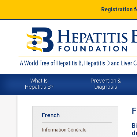
Registration 
What Is
Prevention &
Hepatitis B?
Diagnosis
F
French
B
Information Générale
d