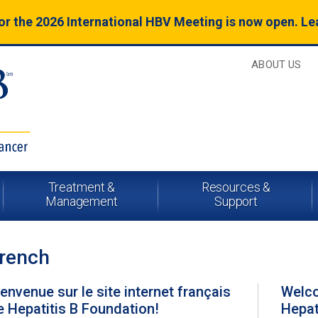
for the 2026 International HBV Meeting is now open. L
ABOUT US
Treatment &
Resources &
Management
Support
rench
ienvenue sur le site internet français
Welco
e Hepatitis B Foundation!
Hepat