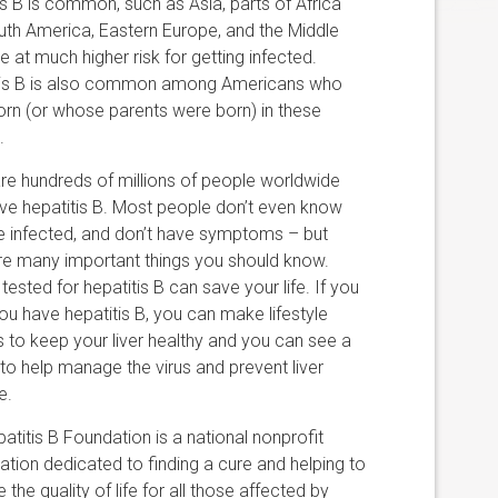
is B is common, such as Asia, parts of Africa
th America, Eastern Europe, and the Middle
re at much higher risk for getting infected.
tis B is also common among Americans who
rn (or whose parents were born) in these
.
re hundreds of millions of people worldwide
e hepatitis B. Most people don’t even know
e infected, and don’t have symptoms – but
re many important things you should know.
 tested for hepatitis B can save your life. If you
u have hepatitis B, you can make lifestyle
 to keep your liver healthy and you can see a
to help manage the virus and prevent liver
e.
atitis B Foundation is a national nonprofit
ation dedicated to finding a cure and helping to
 the quality of life for all those affected by