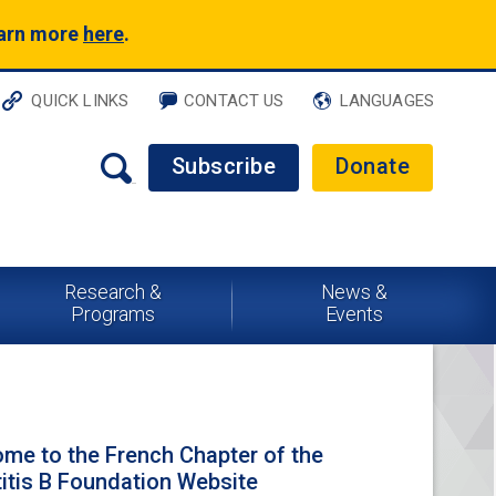
earn more
here
.
QUICK LINKS
CONTACT US
LANGUAGES
Subscribe
Donate
Research &
News &
Programs
Events
me to the French Chapter of the
itis B Foundation Website