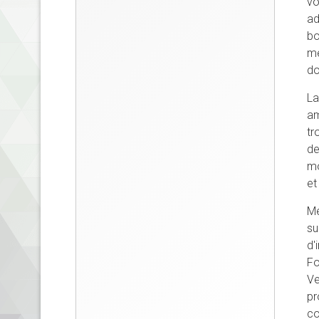
vo
ad
bo
mé
do
La
am
tr
de
mo
et
Me
su
d'
Fo
Ve
pr
co