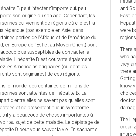
hepatit
hépatite B peut infecter n'importe qui, peu
and Sou
porte son origine ou son âge. Cependant, les
East, a
rsonnes qui viennent de régions où elle est la
Hepati
us répandue (par exemple en Asie, dans
were bo
rtaines parties de l’Afrique et de l’Amérique du
regions
d, en Europe de l’Est et au Moyen-Orient) sont
There a
aucoup plus susceptibles de contracter la
who hav
ladie. L’hépatite B est courante également
they ar
ez les Américains originaires (ou dont les
there a
rents sont originaires) de ces régions.
Getting
ns le monde, des centaines de millions de
know yo
rsonnes sont atteintes de l'hépatite B. La
choices
upart d'entre elles ne savent pas qu'elles sont
doctor 
fectées et ne présentent aucun symptôme.
damag
is il y a beaucoup de choses importantes à
The Hep
voir au sujet de cette maladie. Le dépistage de
organiz
hépatite B peut vous sauver la vie. En sachant si
improve